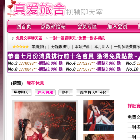
免費文字聊天區
一對一視訊聊天 / 免費一對多視訊
業績排行
│
分鐘數排行
│
本站推薦
│
本月新人
│
一對多收費排
恭喜七月份消費排行前十名會員 獲得免費點數~
No.3
No.4
No.5
-贈點
8,000
點
-贈點
7,000
點
LV76098**
LV75277**
L
No.8
No.8
No.10
-贈點
3,000
點
-贈點
3,000
點
LV70847**
LV75677**
(荷雅)
我在休息
詳細
免費文
一對多
一對一